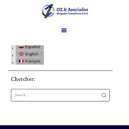
HOME
Seleccione su idioma:
ABOUT US
Español
OUR SERVICES
English
BLOG
Français
CONTACT
Chercher:
Search for: